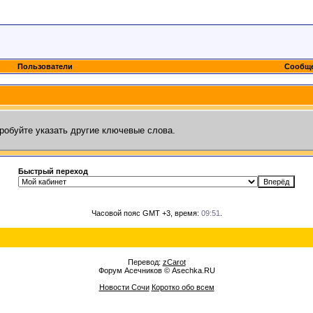
Пользователи
Сообще
робуйте указать другие ключевые слова.
Быстрый переход
Часовой пояс GMT +3, время:
09:51
.
Перевод:
zCarot
Форум Асечников © Asechka.RU
Новости Сочи
Коротко обо всем