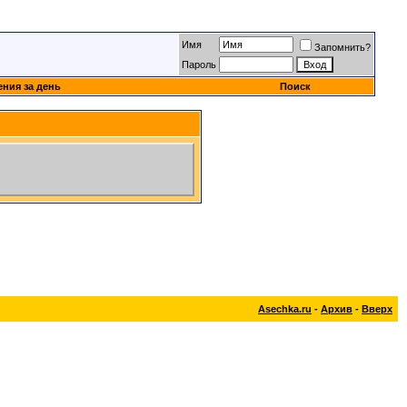
Имя
Запомнить?
Пароль
ния за день
Поиск
Asechka.ru
-
Архив
-
Вверх