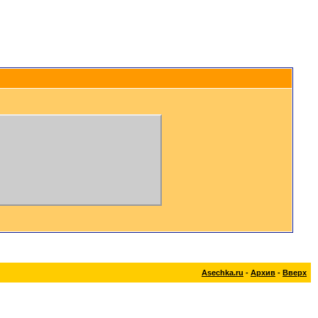
Asechka.ru
-
Архив
-
Вверх