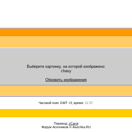
Выберите картинку, на которой изображено:
chasy
Обновить изображения
Часовой пояс GMT +3, время:
11:37
.
Перевод:
zCarot
Форум Асечников © Asechka.RU