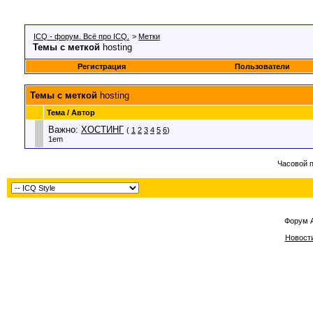
ICQ - форум. Всё про ICQ.
>
Метки
Темы с меткой
hosting
Регистрация
Пользователи
Темы с меткой
hosting
Тема / Автор
Важно:
ХОСТИНГ
(
1
2
3
4
5
6
)
1em
Часовой 
Форум 
Новост