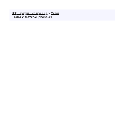
ICQ - форум. Всё про ICQ.
>
Метки
Темы с меткой
iphone 4s