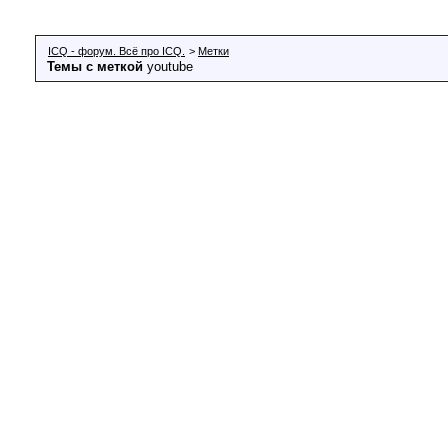
ICQ - форум. Всё про ICQ.
>
Метки
Темы с меткой
youtube