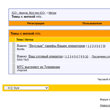
ICQ - форум. Всё про ICQ.
>
Метки
Темы с меткой
mts.
Регистрация
Пользователи
Темы с меткой
mts.
Тема / Автор
Важно:
"Вкусные" тарифы Ваших операторов
(
1
2
3
4
5
6
7
8
)
Bonifa
Важно:
Ваш сотовый оператор
(
1
2
3
4
5
6
7
8
9
10
...
Последняя ст
RAS-TikS
МТС выгоняют из Туркмении
chaynek
Часовой 
Форум 
Новост