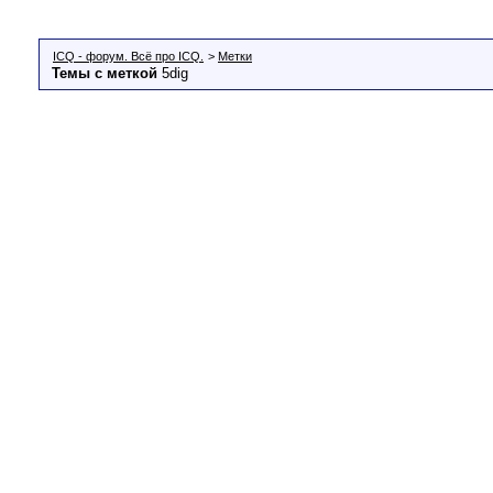
ICQ - форум. Всё про ICQ.
>
Метки
Темы с меткой
5dig