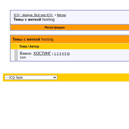
ICQ - форум. Всё про ICQ.
>
Метки
Темы с меткой
hosting
Регистрация
Темы с меткой
hosting
Тема / Автор
Важно:
ХОСТИНГ
(
1
2
3
4
5
6
)
1em