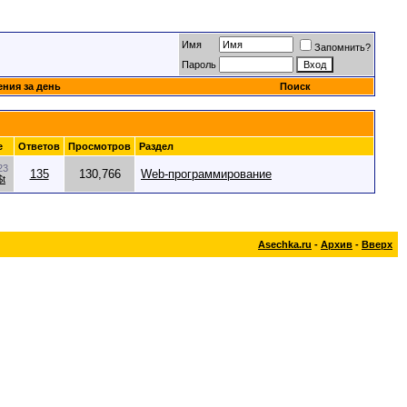
Имя
Запомнить?
Пароль
ния за день
Поиск
е
Ответов
Просмотров
Раздел
23
135
130,766
Web-программирование
$t
Asechka.ru
-
Архив
-
Вверх