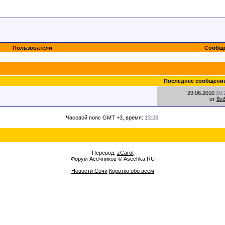
Пользователи
Сообще
Последнее сообщени
29.06.2010
16:
от
$vi
Часовой пояс GMT +3, время:
13:28
.
Перевод:
zCarot
Форум Асечников © Asechka.RU
Новости Сочи
Коротко обо всем