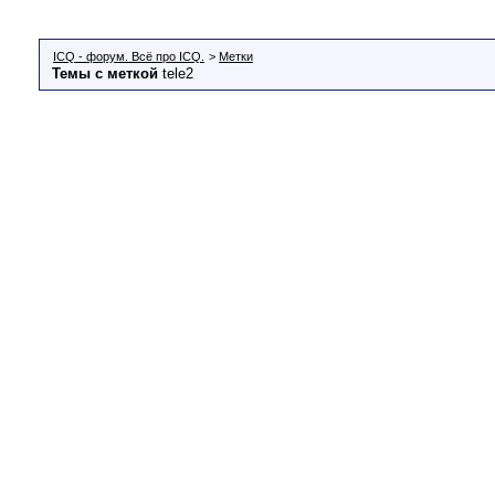
ICQ - форум. Всё про ICQ.
>
Метки
Темы с меткой
tele2