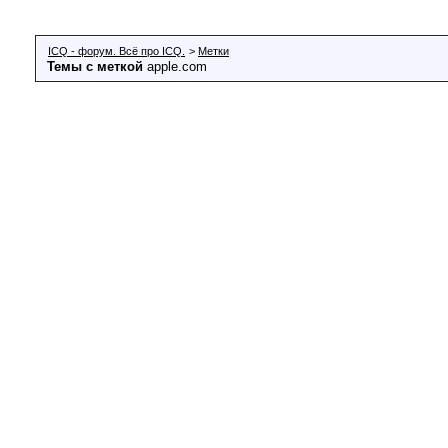
ICQ - форум. Всё про ICQ.
>
Метки
Темы с меткой
apple.com