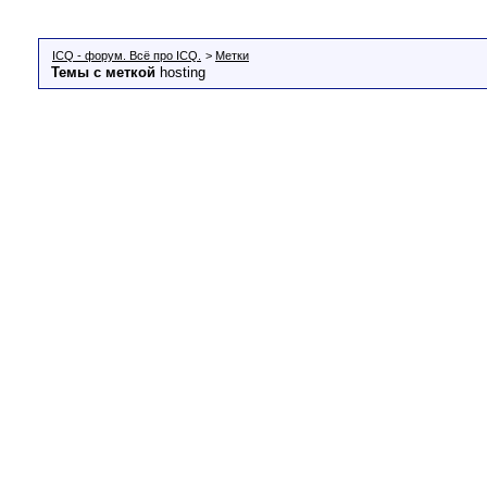
ICQ - форум. Всё про ICQ.
>
Метки
Темы с меткой
hosting