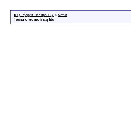
ICQ - форум. Всё про ICQ.
>
Метки
Темы с меткой
icq lite