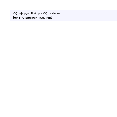
ICQ - форум. Всё про ICQ.
>
Метки
Темы с меткой
ticqclient